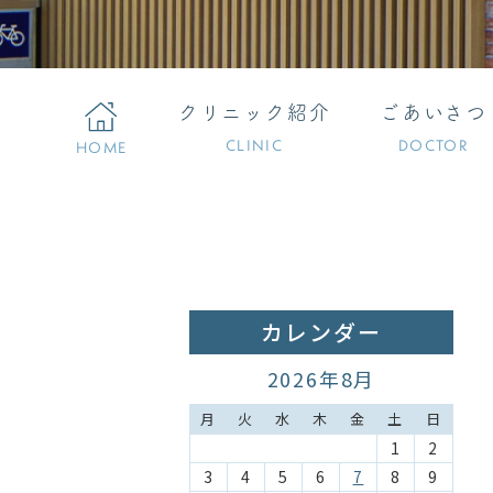
クリニック紹介
ごあいさつ
CLINIC
DOCTOR
HOME
カレンダー
2026年8月
月
火
水
木
金
土
日
1
2
3
4
5
6
7
8
9