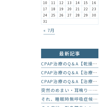
10
11
12
13
14
15
16
17
18
19
20
21
22
23
24
25
26
27
28
29
30
31
« 7月
最新記事
CPAP治療のQ＆A【乾燥や温度など季節に関するお悩み】
CPAP治療のQ＆A【治療に慣れた際のお悩み】
CPAP治療のQ＆A【治療開始時に多いお悩み】
突然のめまい・耳鳴り…それ、メニエル病かもしれません
それ、睡眠時無呼吸症候群かも！？