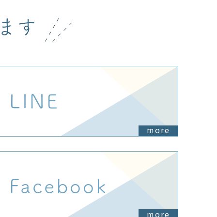
ます
LINE
more
Facebook
more