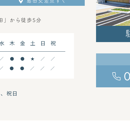
島田交差点すぐ
田」から
徒歩5分
水
木
金
土
日
祝
／
●
●
★
／
／
／
●
●
／
／
／
曜、祝日