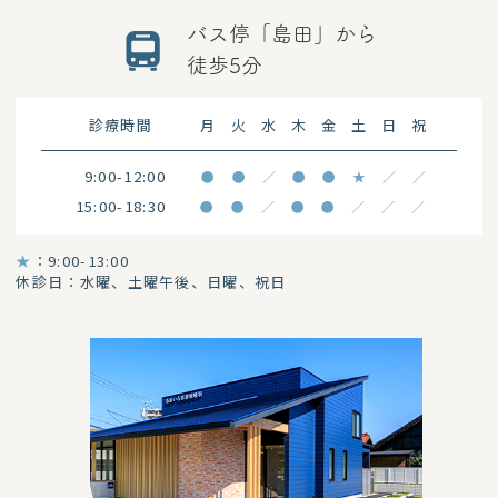
バス停「島田」から
徒歩5分
診療時間
月
火
水
木
金
土
日
祝
9:00-12:00
●
●
／
●
●
★
／
／
15:00-18:30
●
●
／
●
●
／
／
／
★
：9:00-13:00
休診日：水曜、土曜午後、日曜、祝日