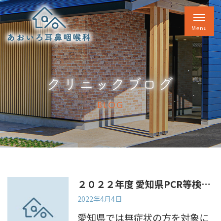
クリニックブログ
BLOG
２０２２年度 愛知県PCR等検査無料化事業
2022年4月4日
愛知県では無症状の方を対象に